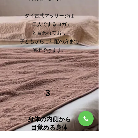
タイ古式マッサージは
「二人でするヨガ」
と言われており
子どもからご年配の方まで
​施術できます
。
3
身体の内側から
​目覚める身体